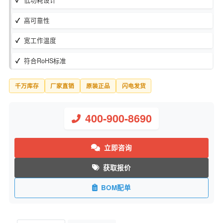
库存状态：
现货
制造商：
CTS Resistor Products
低功耗设计
高可靠性
宽工作温度
符合RoHS标准
千万库存
厂家直销
原装正品
闪电发货
400-900-8690
立即咨询