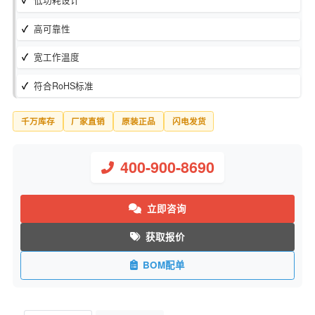
库存状态：
现货
制造商：
Bourns/伯恩斯
低功耗设计
高可靠性
宽工作温度
符合RoHS标准
千万库存
厂家直销
原装正品
闪电发货
400-900-8690
立即咨询