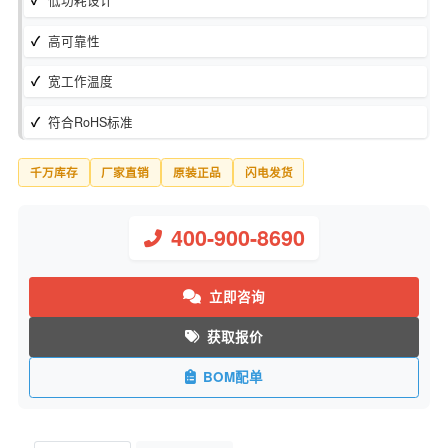
库存状态：
现货
制造商：
Vishay/威世
低功耗设计
高可靠性
宽工作温度
符合RoHS标准
千万库存
厂家直销
原装正品
闪电发货
400-900-8690
立即咨询